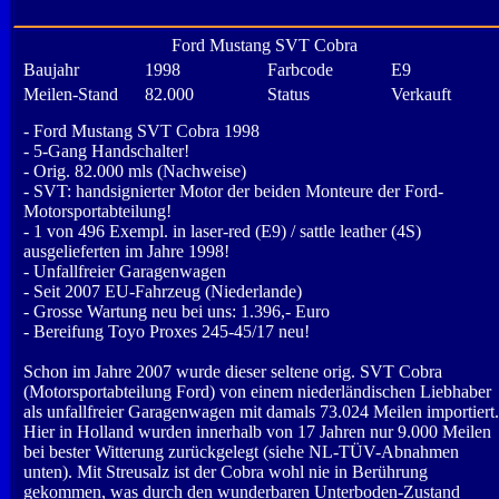
Ford Mustang SVT Cobra
Baujahr
1998
Farbcode
E9
Meilen-Stand
82.000
Status
Verkauft
- Ford Mustang SVT Cobra 1998
- 5-Gang Handschalter!
- Orig. 82.000 mls (Nachweise)
- SVT: handsignierter Motor der beiden Monteure der Ford-
Motorsportabteilung!
- 1 von 496 Exempl. in laser-red (E9) / sattle leather (4S)
ausgelieferten im Jahre 1998!
- Unfallfreier Garagenwagen
- Seit 2007 EU-Fahrzeug (Niederlande)
- Grosse Wartung neu bei uns: 1.396,- Euro
- Bereifung Toyo Proxes 245-45/17 neu!
Schon im Jahre 2007 wurde dieser seltene orig. SVT Cobra
(Motorsportabteilung Ford) von einem niederländischen Liebhaber
als unfallfreier Garagenwagen mit damals 73.024 Meilen importiert.
Hier in Holland wurden innerhalb von 17 Jahren nur 9.000 Meilen
bei bester Witterung zurückgelegt (siehe NL-TÜV-Abnahmen
unten). Mit Streusalz ist der Cobra wohl nie in Berührung
gekommen, was durch den wunderbaren Unterboden-Zustand